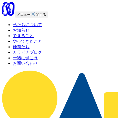
メニュー
閉じる
私
た
ち
に
つ
い
て
お
知
ら
せ
で
き
る
こ
と
や
っ
て
き
た
こ
と
仲
間
た
ち
カ
ラ
ビ
ナ
ブ
ロ
グ
一
緒
に
働
こ
う
お
問
い
合
わ
せ