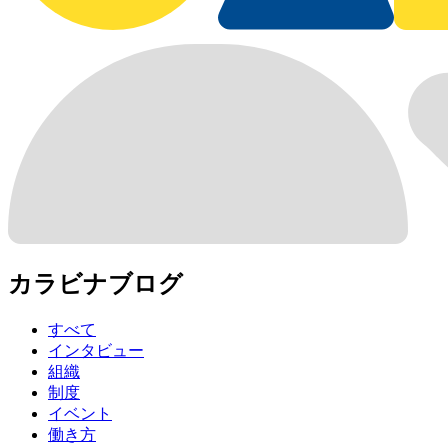
カラビナブログ
す
べ
て
イ
ン
タ
ビ
ュ
ー
組
織
制
度
イ
ベ
ン
ト
働
き
方