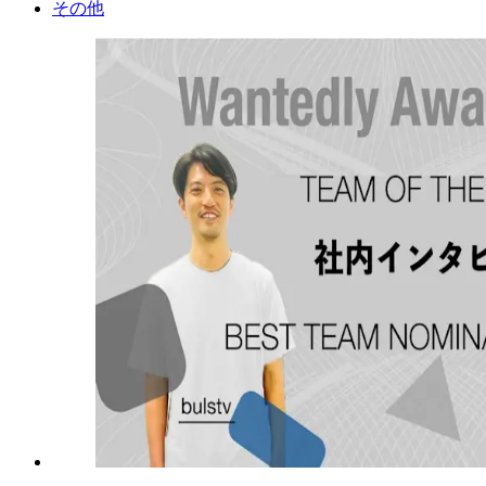
そ
の
他